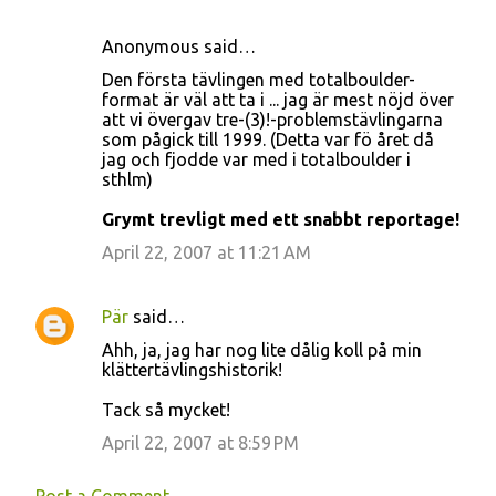
Anonymous said…
C
Den första tävlingen med totalboulder-
o
format är väl att ta i ... jag är mest nöjd över
att vi övergav tre-(3)!-problemstävlingarna
m
som pågick till 1999. (Detta var fö året då
m
jag och fjodde var med i totalboulder i
sthlm)
e
n
Grymt trevligt med ett snabbt reportage!
t
April 22, 2007 at 11:21 AM
s
Pär
said…
Ahh, ja, jag har nog lite dålig koll på min
klättertävlingshistorik!
Tack så mycket!
April 22, 2007 at 8:59 PM