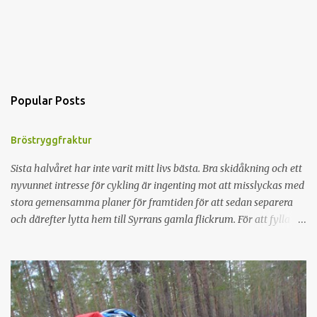
Popular Posts
Bröstryggfraktur
Sista halvåret har inte varit mitt livs bästa. Bra skidåkning och ett
nyvunnet intresse för cykling är ingenting mot att misslyckas med
stora gemensamma planer för framtiden för att sedan separera
och därefter lytta hem till Syrrans gamla flickrum. För att fylla på
minuskontot fixades en fin axelskada med 3 månaders
konvalescens. Med resultatet att en planerad sommar i Tromsö
ställdes in. För att gnälla lite så kändes det som att det var dags för
lite positiva händelser. Ahh. Fel tänkt. I torsdags stack vi iväg fyra
grabbar och cyklade i I20-skogen. Trampade på i typ 1½ timme