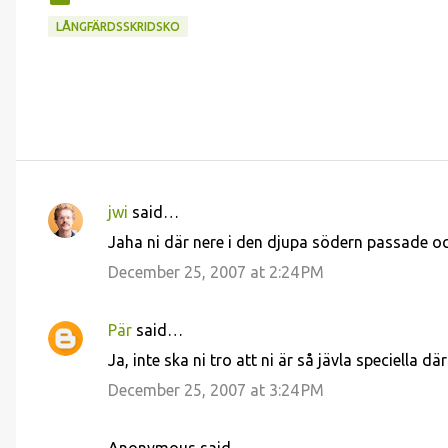
LÅNGFÄRDSSKRIDSKO
jwi
said…
C
Jaha ni där nere i den djupa södern passade oc
o
December 25, 2007 at 2:24 PM
m
m
Pär
said…
e
Ja, inte ska ni tro att ni är så jävla speciella dä
n
December 25, 2007 at 3:24 PM
t
s