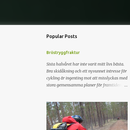
Popular Posts
Bröstryggfraktur
Sista halvåret har inte varit mitt livs bästa.
Bra skidåkning och ett nyvunnet intresse för
cykling är ingenting mot att misslyckas med
stora gemensamma planer för framtiden för
att sedan separera och därefter lytta hem
till Syrrans gamla flickrum. För att fylla på
minuskontot fixades en fin axelskada med 3
månaders konvalescens. Med resultatet att
en planerad sommar i Tromsö ställdes in.
För att gnälla lite så kändes det som att det