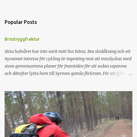
Popular Posts
Bröstryggfraktur
Sista halvåret har inte varit mitt livs bästa. Bra skidåkning och ett
nyvunnet intresse för cykling är ingenting mot att misslyckas med
stora gemensamma planer för framtiden för att sedan separera
och därefter lytta hem till Syrrans gamla flickrum. För att fylla på
minuskontot fixades en fin axelskada med 3 månaders
konvalescens. Med resultatet att en planerad sommar i Tromsö
ställdes in. För att gnälla lite så kändes det som att det var dags för
lite positiva händelser. Ahh. Fel tänkt. I torsdags stack vi iväg fyra
grabbar och cyklade i I20-skogen. Trampade på i typ 1½ timme
och hittade några stråk av OK cykling, inget extatiskt direkt men
en fin motionsrunda. Med ett par kilometer kvar till bilen viker vi
av på några småstigar som jag cyklat förut. Vi latjar oss relativt