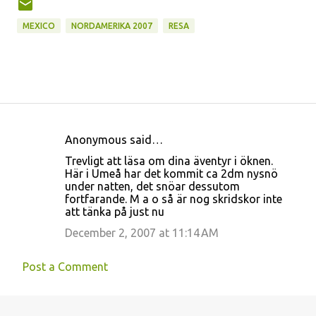
MEXICO
NORDAMERIKA 2007
RESA
Anonymous said…
C
Trevligt att läsa om dina äventyr i öknen.
o
Här i Umeå har det kommit ca 2dm nysnö
under natten, det snöar dessutom
m
fortfarande. M a o så är nog skridskor inte
m
att tänka på just nu
e
December 2, 2007 at 11:14 AM
n
t
Post a Comment
s