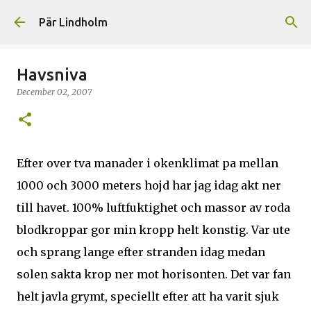
Skip to main content
Pär Lindholm
Havsniva
December 02, 2007
Efter over tva manader i okenklimat pa mellan
1000 och 3000 meters hojd har jag idag akt ner
till havet. 100% luftfuktighet och massor av roda
blodkroppar gor min kropp helt konstig. Var ute
och sprang lange efter stranden idag medan
solen sakta krop ner mot horisonten. Det var fan
helt javla grymt, speciellt efter att ha varit sjuk