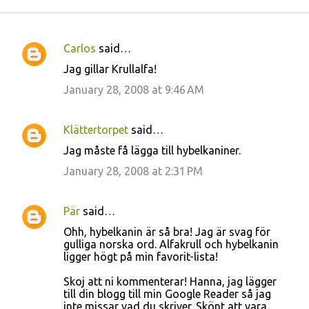
Carlos
said…
C
Jag gillar Krullalfa!
o
January 28, 2008 at 9:46 AM
m
m
Klättertorpet
said…
e
Jag måste få lägga till hybelkaniner.
n
January 28, 2008 at 2:31 PM
t
s
Pär
said…
Ohh, hybelkanin är så bra! Jag är svag för
gulliga norska ord. Alfakrull och hybelkanin
ligger högt på min favorit-lista!
Skoj att ni kommenterar! Hanna, jag lägger
till din blogg till min Google Reader så jag
inte missar vad du skriver. Skönt att vara