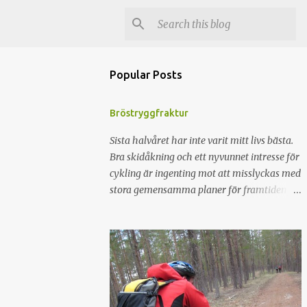
Popular Posts
Bröstryggfraktur
Sista halvåret har inte varit mitt livs bästa.
Bra skidåkning och ett nyvunnet intresse för
cykling är ingenting mot att misslyckas med
stora gemensamma planer för framtiden för
att sedan separera och därefter lytta hem
till Syrrans gamla flickrum. För att fylla på
minuskontot fixades en fin axelskada med 3
månaders konvalescens. Med resultatet att
en planerad sommar i Tromsö ställdes in.
För att gnälla lite så kändes det som att det
var dags för lite positiva händelser. Ahh. Fel