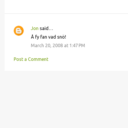
Jon
said…
C
Å fy fan vad snö!
o
March 20, 2008 at 1:47 PM
m
m
Post a Comment
e
n
t
s