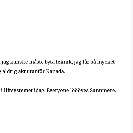
t jag kanske måste byta teknik, jag får så mycket
g aldrig åkt utanför Kanada.
i i liftsystemet idag. Everyone löööves Sunnmøre.