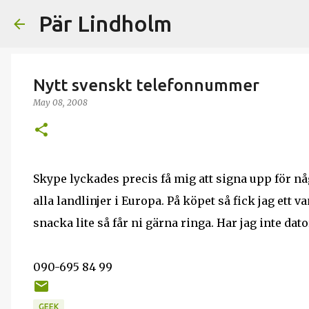
Pär Lindholm
Nytt svenskt telefonnummer
May 08, 2008
Skype lyckades precis få mig att signa upp för nå
alla landlinjer i Europa. På köpet så fick jag ett v
snacka lite så får ni gärna ringa. Har jag inte da
090-695 84 99
GEEK