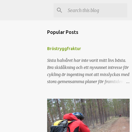
Popular Posts
Bröstryggfraktur
Sista halvåret har inte varit mitt livs bästa.
Bra skidåkning och ett nyvunnet intresse för
cykling är ingenting mot att misslyckas med
stora gemensamma planer för framtiden för
att sedan separera och därefter lytta hem
till Syrrans gamla flickrum. För att fylla på
minuskontot fixades en fin axelskada med 3
månaders konvalescens. Med resultatet att
en planerad sommar i Tromsö ställdes in.
För att gnälla lite så kändes det som att det
var dags för lite positiva händelser. Ahh. Fel