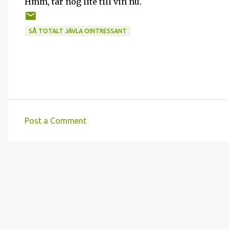
Hmm, tar nog lite till vin nu.
SÅ TOTALT JÄVLA OINTRESSANT
Post a Comment
C
o
m
m
e
n
t