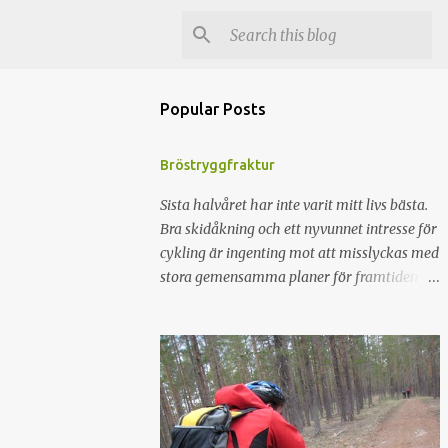
Popular Posts
Bröstryggfraktur
Sista halvåret har inte varit mitt livs bästa.
Bra skidåkning och ett nyvunnet intresse för
cykling är ingenting mot att misslyckas med
stora gemensamma planer för framtiden för
att sedan separera och därefter lytta hem
till Syrrans gamla flickrum. För att fylla på
minuskontot fixades en fin axelskada med 3
månaders konvalescens. Med resultatet att
en planerad sommar i Tromsö ställdes in.
För att gnälla lite så kändes det som att det
var dags för lite positiva händelser. Ahh. Fel