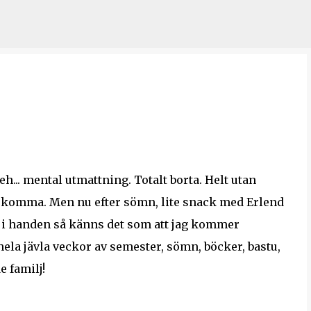
Skip to main content
eh... mental utmattning. Totalt borta. Helt utan
kan komma. Men nu efter sömn, lite snack med Erlend
in i handen så känns det som att jag kommer
ela jävla veckor av semester, sömn, böcker, bastu,
 familj!