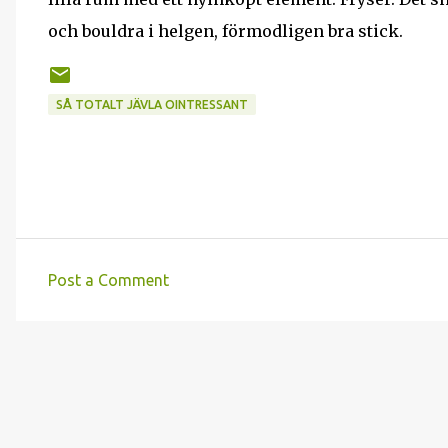
och bouldra i helgen, förmodligen bra stick.
SÅ TOTALT JÄVLA OINTRESSANT
Post a Comment
C
o
m
m
e
n