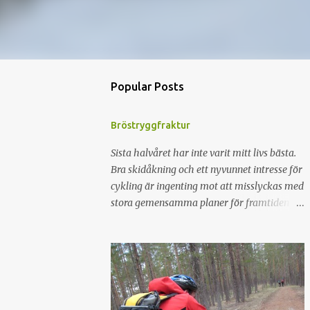
Popular Posts
Bröstryggfraktur
Sista halvåret har inte varit mitt livs bästa.
Bra skidåkning och ett nyvunnet intresse för
cykling är ingenting mot att misslyckas med
stora gemensamma planer för framtiden för
att sedan separera och därefter lytta hem
till Syrrans gamla flickrum. För att fylla på
minuskontot fixades en fin axelskada med 3
månaders konvalescens. Med resultatet att
en planerad sommar i Tromsö ställdes in.
För att gnälla lite så kändes det som att det