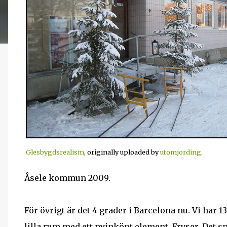
Glesbygdsrealism
, originally uploaded by
utomjording
.
Åsele kommun 2009.
För övrigt är det 4 grader i Barcelona nu. Vi har 1
lilla rum med ett nyinköpt element. Fryser. Det s