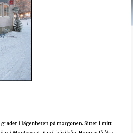
3 grader i lägenheten på morgonen. Sitter i mitt
nöar i Montserrat, 4 mil härifrån. Hoppas få åka